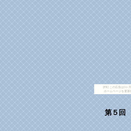
[PR] この広告は
ホームページを更新
第５
回