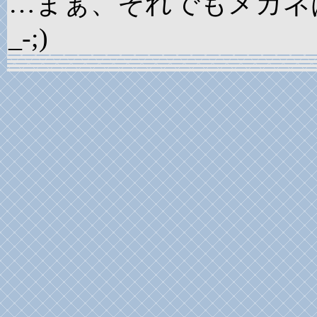
…まぁ、それでもメガネ
_-;)